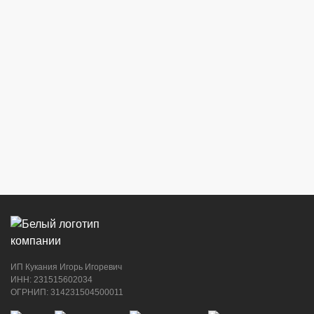
ИП Кукания Игорь Игоревич
ИНН: 231515602034
ОГРНИП: 314231504500011