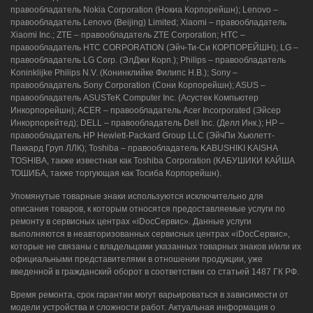
правообладатель Nokia Corporation (Нокиа Корпорейшн); Lenovo –
правообладатель Lenovo (Beijing) Limited; Xiaomi – правообладатель
Xiaomi Inc.; ZTE – правообладатель ZTE Corporation; HTC –
правообладатель HTC CORPORATION (Эйч-Ти-Си КОРПОРЕЙШН); LG –
правообладатель LG Corp. (ЭлДжи Корп.); Philips – правообладатель
Koninklijke Philips N.V. (Конинклийке Филипс Н.В.); Sony –
правообладатель Sony Corporation (Сони Корпорейшн); ASUS –
правообладатель ASUSTeK Computer Inc. (Асустек Компьютер
Инкорпорейшн); ACER – правообладатель Acer Incorporated (Эйсер
Инкорпорейтед); DELL – правообладатель Dell Inc. (Делл Инк.); HP –
правообладатель HP Hewlett-Packard Group LLC (ЭйчПи Хьюлетт-
Паккард Груп ЛЛК); Toshiba – правообладатель KABUSHIKI KAISHA
TOSHIBA, также известная как Toshiba Corporation (КАБУШИКИ КАЙША
ТОШИБА, также торгующая как Тосиба Корпорейшн).
Упомянутые товарные знаки используются исключительно для
описания товаров, к которым относятся предоставляемые услуги по
ремонту в сервисных центрах «iDocСервис». Данные услуги
выполняются в неавторизованных сервисных центрах «iDocСервис»,
которые не связаны с владельцами указанных товарных знаков и/или их
официальными представителями в отношении продукции, уже
введенной в гражданский оборот в соответствии со статьей 1487 ГК РФ.
Время ремонта, срок гарантии могут варьироваться в зависимости от
модели устройства и сложности работ. Актуальная информация о