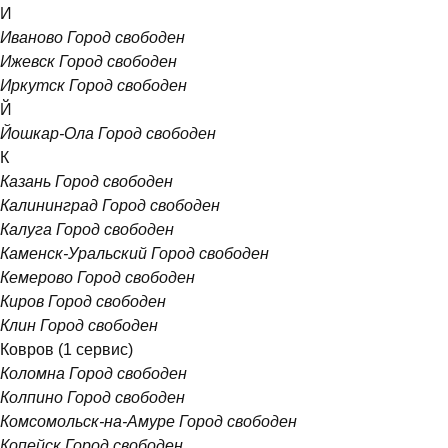
И
Иваново
Город свободен
Ижевск
Город свободен
Иркутск
Город свободен
Й
Йошкар-Ола
Город свободен
К
Казань
Город свободен
Калининград
Город свободен
Калуга
Город свободен
Каменск-Уральский
Город свободен
Кемерово
Город свободен
Киров
Город свободен
Клин
Город свободен
Ковров
(1 сервис)
Коломна
Город свободен
Колпино
Город свободен
Комсомольск-на-Амуре
Город свободен
Копейск
Город свободен