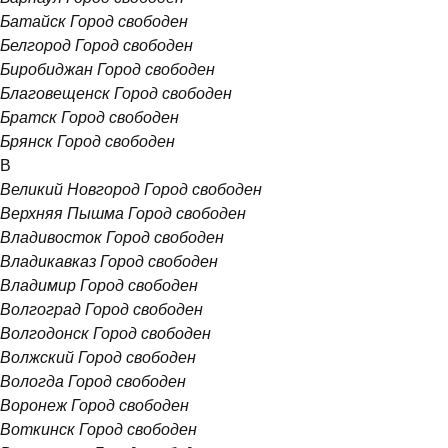
Батайск
Город свободен
Белгород
Город свободен
Биробиджан
Город свободен
Благовещенск
Город свободен
Братск
Город свободен
Брянск
Город свободен
В
Великий Новгород
Город свободен
Верхняя Пышма
Город свободен
Владивосток
Город свободен
Владикавказ
Город свободен
Владимир
Город свободен
Волгоград
Город свободен
Волгодонск
Город свободен
Волжский
Город свободен
Вологда
Город свободен
Воронеж
Город свободен
Воткинск
Город свободен