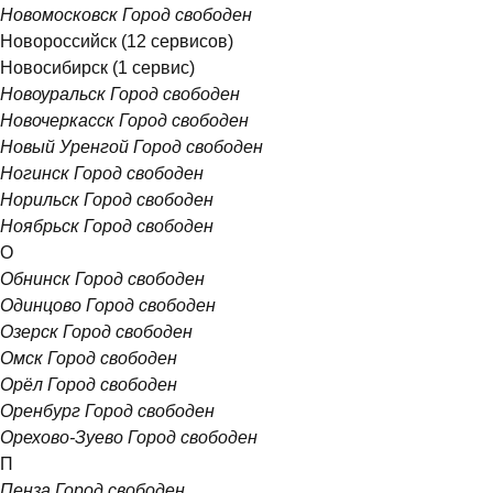
Новомосковск
Город свободен
Новороссийск
(12 сервисов)
Новосибирск
(1 сервис)
Новоуральск
Город свободен
Новочеркасск
Город свободен
Новый Уренгой
Город свободен
Ногинск
Город свободен
Норильск
Город свободен
Ноябрьск
Город свободен
О
Обнинск
Город свободен
Одинцово
Город свободен
Озерск
Город свободен
Омск
Город свободен
Орёл
Город свободен
Оренбург
Город свободен
Орехово-Зуево
Город свободен
П
Пенза
Город свободен