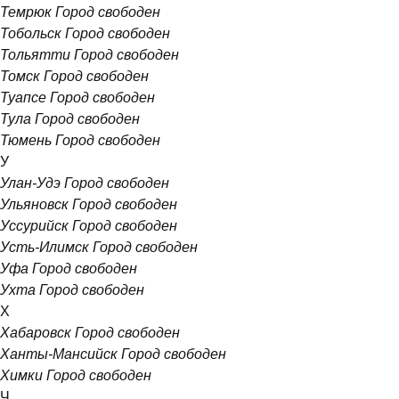
Темрюк
Город свободен
Тобольск
Город свободен
Тольятти
Город свободен
Томск
Город свободен
Туапсе
Город свободен
Тула
Город свободен
Тюмень
Город свободен
У
Улан-Удэ
Город свободен
Ульяновск
Город свободен
Уссурийск
Город свободен
Усть-Илимск
Город свободен
Уфа
Город свободен
Ухта
Город свободен
Х
Хабаровск
Город свободен
Ханты-Мансийск
Город свободен
Химки
Город свободен
Ч