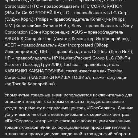
Corporation; HTC – правообладатель HTC CORPORATION
(Эйч-Ти-Си КОРПОРЕЙШН); LG – правообладатель LG Corp.
(ЭлДжи Корп.); Philips – правообладатель Koninklijke Philips
N.V. (Конинклийке Филипс Н.В.); Sony – правообладатель Sony
Corporation (Сони Корпорейшн); ASUS – правообладатель
ASUSTeK Computer Inc. (Асустек Компьютер Инкорпорейшн);
ACER – правообладатель Acer Incorporated (Эйсер
Инкорпорейтед); DELL – правообладатель Dell Inc. (Делл Инк.);
HP – правообладатель HP Hewlett-Packard Group LLC (ЭйчПи
Хьюлетт-Паккард Груп ЛЛК); Toshiba – правообладатель
KABUSHIKI KAISHA TOSHIBA, также известная как Toshiba
Corporation (КАБУШИКИ КАЙША ТОШИБА, также торгующая
как Тосиба Корпорейшн).
Упомянутые товарные знаки используются исключительно для
описания товаров, к которым относятся предоставляемые
услуги по ремонту в сервисных центрах «iDocСервис». Данные
услуги выполняются в неавторизованных сервисных центрах
«iDocСервис», которые не связаны с владельцами указанных
товарных знаков и/или их официальными представителями в
отношении продукции, уже введенной в гражданский оборот в