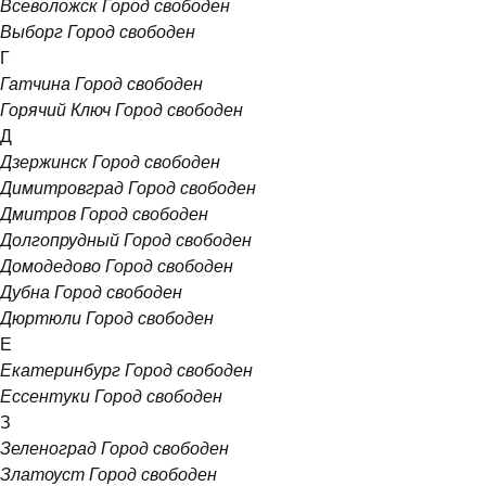
Всеволожск
Город свободен
Выборг
Город свободен
Г
Гатчина
Город свободен
Горячий Ключ
Город свободен
Д
Дзержинск
Город свободен
Димитровград
Город свободен
Дмитров
Город свободен
Долгопрудный
Город свободен
Домодедово
Город свободен
Дубна
Город свободен
Дюртюли
Город свободен
Е
Екатеринбург
Город свободен
Ессентуки
Город свободен
З
Зеленоград
Город свободен
Златоуст
Город свободен