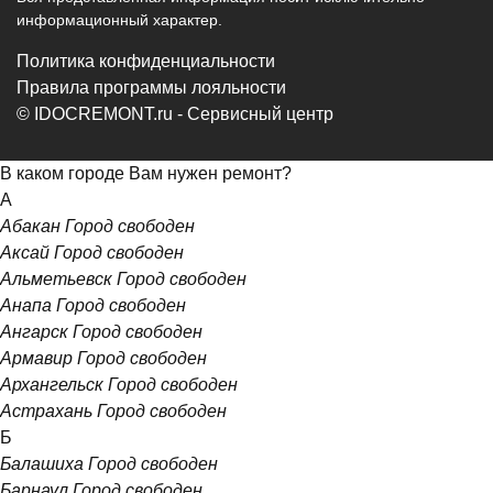
информационный характер.
Политика конфиденциальности
Правила программы лояльности
© IDOCREMONT.ru - Сервисный центр
В каком городе Вам нужен ремонт?
А
Абакан
Город свободен
Аксай
Город свободен
Альметьевск
Город свободен
Анапа
Город свободен
Ангарск
Город свободен
Армавир
Город свободен
Архангельск
Город свободен
Астрахань
Город свободен
Б
Балашиха
Город свободен
Барнаул
Город свободен