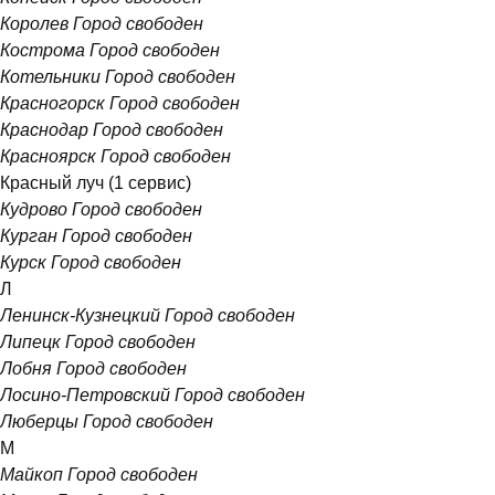
Королев
Город свободен
Кострома
Город свободен
Котельники
Город свободен
Красногорск
Город свободен
Краснодар
Город свободен
Красноярск
Город свободен
Красный луч
(1 сервис)
Кудрово
Город свободен
Курган
Город свободен
Курск
Город свободен
Л
Ленинск-Кузнецкий
Город свободен
Липецк
Город свободен
Лобня
Город свободен
Лосино-Петровский
Город свободен
Люберцы
Город свободен
М
Майкоп
Город свободен