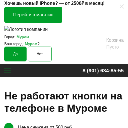
×
Хочешь новый iPhone? —
от 2500₽ в месяц!
Перейти в магазин
Город:
Муром
Корзина
Ваш город:
Муром
?
Пусто
Да
Нет
8 (901) 634-85-55
Не работают кнопки на
телефоне в Муроме
Цена снижена от 500 руб.