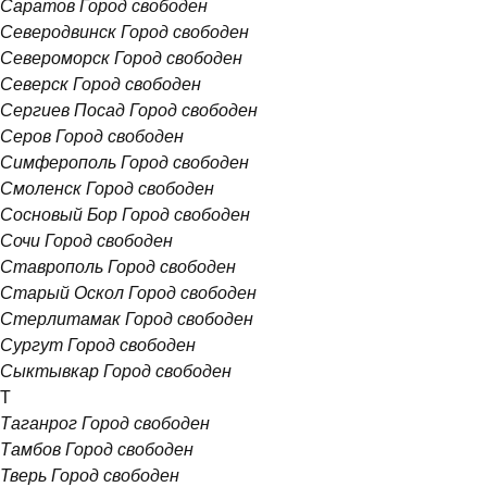
Саратов
Город свободен
Северодвинск
Город свободен
Североморск
Город свободен
Северск
Город свободен
Сергиев Посад
Город свободен
Серов
Город свободен
Симферополь
Город свободен
Смоленск
Город свободен
Сосновый Бор
Город свободен
Сочи
Город свободен
Ставрополь
Город свободен
Старый Оскол
Город свободен
Стерлитамак
Город свободен
Сургут
Город свободен
Сыктывкар
Город свободен
Т
Таганрог
Город свободен
Тамбов
Город свободен
Тверь
Город свободен