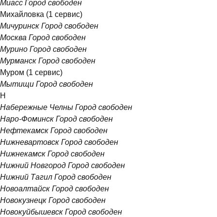
Миасс
Город свободен
Михайловка
(1 сервис)
Мичуринск
Город свободен
Москва
Город свободен
Мурино
Город свободен
Мурманск
Город свободен
Муром
(1 сервис)
Мытищи
Город свободен
Н
Набережные Челны
Город свободен
Наро-Фоминск
Город свободен
Нефтекамск
Город свободен
Нижневартовск
Город свободен
Нижнекамск
Город свободен
Нижний Новгород
Город свободен
Нижний Тагил
Город свободен
Новоалтайск
Город свободен
Новокузнецк
Город свободен
Новокуйбышевск
Город свободен