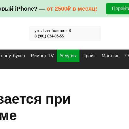
овый iPhone? —
от 2500₽ в месяц!
Перейти
ул. Льва Толстого, 8
8 (901) 634-85-55
т ноутбуков
Ремонт TV
Услуги
Прайс
Магазин
О
вается при
оме