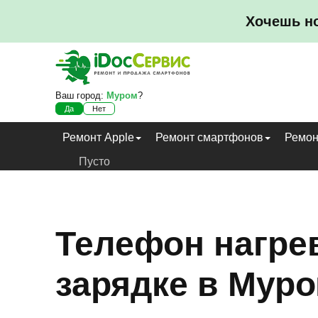
Хочешь н
Ваш город:
Муром
?
Да
Нет
Ремонт Apple
Ремонт смартфонов
Ремон
Пусто
Телефон нагре
зарядке в Мур