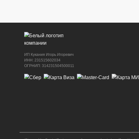
ИП Кукания Игорь Игоревич
ИНН: 231515602034
ОГРНИП: 314231504500011