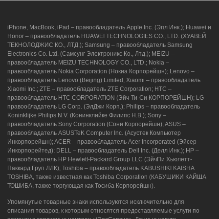
iPhone, MacBook, iPad – правообладатель Apple Inc. (Эпл Инк.); Huawei и
Honor – правообладатель HUAWEI TECHNOLOGIES CO., LTD. (ХУАВЕЙ
ТЕКНОЛОДЖИС КО., ЛТД.); Samsung – правообладатель Samsung
Electronics Co. Ltd. (Самсунг Электроникс Ко., Лтд.); MEIZU –
правообладатель MEIZU TECHNOLOGY CO., LTD.; Nokia –
правообладатель Nokia Corporation (Нокиа Корпорейшн); Lenovo –
правообладатель Lenovo (Beijing) Limited; Xiaomi – правообладатель
Xiaomi Inc.; ZTE – правообладатель ZTE Corporation; HTC –
правообладатель HTC CORPORATION (Эйч-Ти-Си КОРПОРЕЙШН); LG –
правообладатель LG Corp. (ЭлДжи Корп.); Philips – правообладатель
Koninklijke Philips N.V. (Конинклийке Филипс Н.В.); Sony –
правообладатель Sony Corporation (Сони Корпорейшн); ASUS –
правообладатель ASUSTeK Computer Inc. (Асустек Компьютер
Инкорпорейшн); ACER – правообладатель Acer Incorporated (Эйсер
Инкорпорейтед); DELL – правообладатель Dell Inc. (Делл Инк.); HP –
правообладатель HP Hewlett-Packard Group LLC (ЭйчПи Хьюлетт-
Паккард Груп ЛЛК); Toshiba – правообладатель KABUSHIKI KAISHA
TOSHIBA, также известная как Toshiba Corporation (КАБУШИКИ КАЙША
ТОШИБА, также торгующая как Тосиба Корпорейшн).
Упомянутые товарные знаки используются исключительно для
описания товаров, к которым относятся предоставляемые услуги по