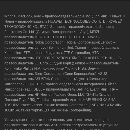
iPhone, MacBook, iPad – правообладатель Apple Inc. (Эпл Инк.); Huawei и
Honor – правообладатель HUAWEI TECHNOLOGIES CO., LTD. (ХУАВЕЙ
ТЕКНОЛОДЖИС КО., ЛТД.); Samsung – правообладатель Samsung
Electronics Co. Ltd. (Самсунг Электроникс Ко., Лтд.); MEIZU –
правообладатель MEIZU TECHNOLOGY CO., LTD.; Nokia –
правообладатель Nokia Corporation (Нокиа Корпорейшн); Lenovo –
правообладатель Lenovo (Beijing) Limited; Xiaomi – правообладатель
Xiaomi Inc.; ZTE – правообладатель ZTE Corporation; HTC –
правообладатель HTC CORPORATION (Эйч-Ти-Си КОРПОРЕЙШН); LG –
правообладатель LG Corp. (ЭлДжи Корп.); Philips – правообладатель
Koninklijke Philips N.V. (Конинклийке Филипс Н.В.); Sony –
правообладатель Sony Corporation (Сони Корпорейшн); ASUS –
правообладатель ASUSTeK Computer Inc. (Асустек Компьютер
Инкорпорейшн); ACER – правообладатель Acer Incorporated (Эйсер
Инкорпорейтед); DELL – правообладатель Dell Inc. (Делл Инк.); HP –
правообладатель HP Hewlett-Packard Group LLC (ЭйчПи Хьюлетт-
Паккард Груп ЛЛК); Toshiba – правообладатель KABUSHIKI KAISHA
TOSHIBA, также известная как Toshiba Corporation (КАБУШИКИ КАЙША
ТОШИБА, также торгующая как Тосиба Корпорейшн).
Упомянутые товарные знаки используются исключительно для
описания товаров, к которым относятся предоставляемые услуги по