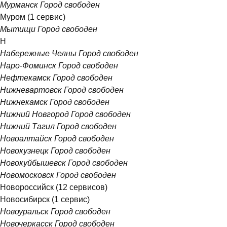
Мурманск
Город свободен
Муром
(1 сервис)
Мытищи
Город свободен
Н
Набережные Челны
Город свободен
Наро-Фоминск
Город свободен
Нефтекамск
Город свободен
Нижневартовск
Город свободен
Нижнекамск
Город свободен
Нижний Новгород
Город свободен
Нижний Тагил
Город свободен
Новоалтайск
Город свободен
Новокузнецк
Город свободен
Новокуйбышевск
Город свободен
Новомосковск
Город свободен
Новороссийск
(12 сервисов)
Новосибирск
(1 сервис)
Новоуральск
Город свободен
Новочеркасск
Город свободен