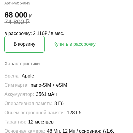
Артикул: 54049
68 000
₽
74 800 ₽
в рассрочку: 2 116₽ / в мес.
В корзину
Купить в рассрочку
Характеристики
Бренд:
Apple
Сим карта:
nano-SIM + eSIM
Аккумулятор:
3561 мАч
Оперативная память:
8 Гб
Объем встроенной памяти:
128 Гб
Гарантия:
12 месяцев
Основная камера:
48 Мп, 12 Мп / основная: ƒ/1.6,