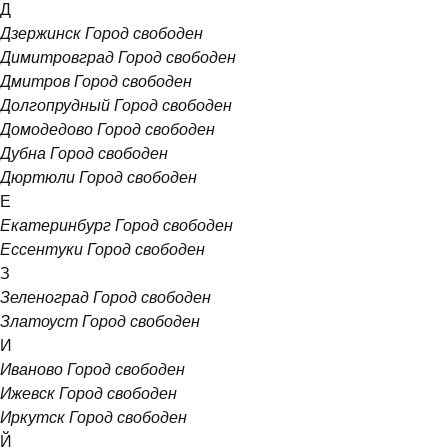
Д
Дзержинск
Город свободен
Димитровград
Город свободен
Дмитров
Город свободен
Долгопрудный
Город свободен
Домодедово
Город свободен
Дубна
Город свободен
Дюртюли
Город свободен
Е
Екатеринбург
Город свободен
Ессентуки
Город свободен
З
Зеленоград
Город свободен
Златоуст
Город свободен
И
Иваново
Город свободен
Ижевск
Город свободен
Иркутск
Город свободен
Й