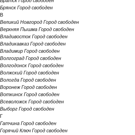
Братск
Город свободен
Брянск
Город свободен
В
Великий Новгород
Город свободен
Верхняя Пышма
Город свободен
Владивосток
Город свободен
Владикавказ
Город свободен
Владимир
Город свободен
Волгоград
Город свободен
Волгодонск
Город свободен
Волжский
Город свободен
Вологда
Город свободен
Воронеж
Город свободен
Воткинск
Город свободен
Всеволожск
Город свободен
Выборг
Город свободен
Г
Гатчина
Город свободен
Горячий Ключ
Город свободен