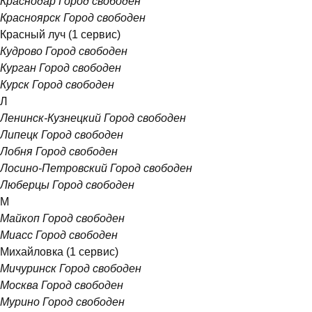
Краснодар
Город свободен
Красноярск
Город свободен
Красный луч
(1 сервис)
Кудрово
Город свободен
Курган
Город свободен
Курск
Город свободен
Л
Ленинск-Кузнецкий
Город свободен
Липецк
Город свободен
Лобня
Город свободен
Лосино-Петровский
Город свободен
Люберцы
Город свободен
М
Майкоп
Город свободен
Миасс
Город свободен
Михайловка
(1 сервис)
Мичуринск
Город свободен
Москва
Город свободен
Мурино
Город свободен