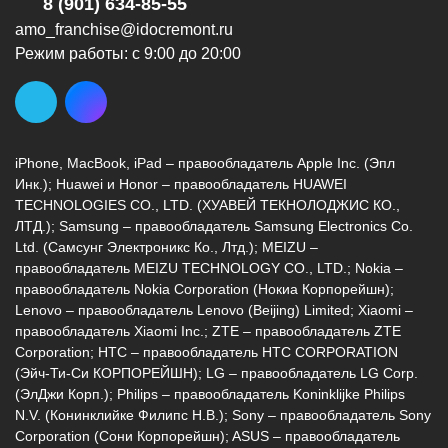
8 (901) 634-85-55
amo_franchise@idocremont.ru
Режим работы: с 9:00 до 20:00
iPhone, MacBook, iPad – правообладатель Apple Inc. (Эпл
Инк.); Huawei и Honor – правообладатель HUAWEI
TECHNOLOGIES CO., LTD. (ХУАВЕЙ ТЕКНОЛОДЖИС КО.,
ЛТД.); Samsung – правообладатель Samsung Electronics Co.
Ltd. (Самсунг Электроникс Ко., Лтд.); MEIZU –
правообладатель MEIZU TECHNOLOGY CO., LTD.; Nokia –
правообладатель Nokia Corporation (Нокиа Корпорейшн);
Lenovo – правообладатель Lenovo (Beijing) Limited; Xiaomi –
правообладатель Xiaomi Inc.; ZTE – правообладатель ZTE
Corporation; HTC – правообладатель HTC CORPORATION
(Эйч-Ти-Си КОРПОРЕЙШН); LG – правообладатель LG Corp.
(ЭлДжи Корп.); Philips – правообладатель Koninklijke Philips
N.V. (Конинклийке Филипс Н.В.); Sony – правообладатель Sony
Corporation (Сони Корпорейшн); ASUS – правообладатель