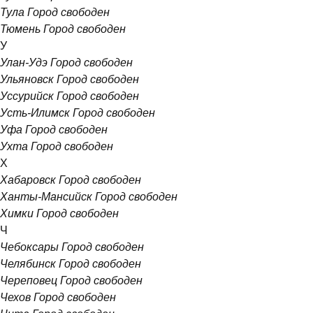
Тула
Город свободен
Тюмень
Город свободен
У
Улан-Удэ
Город свободен
Ульяновск
Город свободен
Уссурийск
Город свободен
Усть-Илимск
Город свободен
Уфа
Город свободен
Ухта
Город свободен
Х
Хабаровск
Город свободен
Ханты-Мансийск
Город свободен
Химки
Город свободен
Ч
Чебоксары
Город свободен
Челябинск
Город свободен
Череповец
Город свободен
Чехов
Город свободен