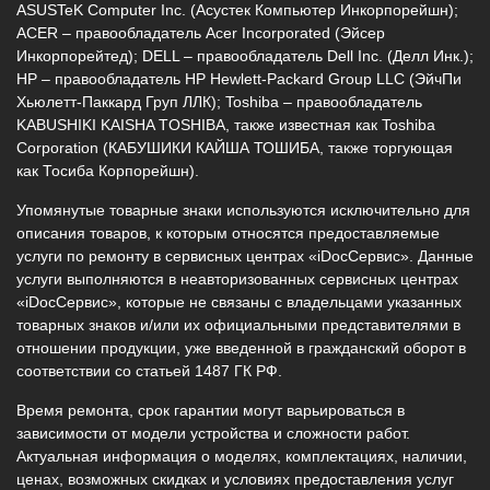
ASUSTeK Computer Inc. (Асустек Компьютер Инкорпорейшн);
ACER – правообладатель Acer Incorporated (Эйсер
Инкорпорейтед); DELL – правообладатель Dell Inc. (Делл Инк.);
HP – правообладатель HP Hewlett-Packard Group LLC (ЭйчПи
Хьюлетт-Паккард Груп ЛЛК); Toshiba – правообладатель
KABUSHIKI KAISHA TOSHIBA, также известная как Toshiba
Corporation (КАБУШИКИ КАЙША ТОШИБА, также торгующая
как Тосиба Корпорейшн).
Упомянутые товарные знаки используются исключительно для
описания товаров, к которым относятся предоставляемые
услуги по ремонту в сервисных центрах «iDocСервис». Данные
услуги выполняются в неавторизованных сервисных центрах
«iDocСервис», которые не связаны с владельцами указанных
товарных знаков и/или их официальными представителями в
отношении продукции, уже введенной в гражданский оборот в
соответствии со статьей 1487 ГК РФ.
Время ремонта, срок гарантии могут варьироваться в
зависимости от модели устройства и сложности работ.
Актуальная информация о моделях, комплектациях, наличии,
ценах, возможных скидках и условиях предоставления услуг