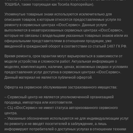
ТОШИБА, также торгующая как Тосиба Корпорейшн).
Упомянутые товарные знаки используются исключительно для
описания товаров, к которым относятся предоставляемые услуги по
ремонту в сервисных центрах «iDocСервис». Данные услуги
выполняются в неавторизованных сервисных центрах «iDocСервис»,
которые не связаны с владельцами указанных товарных знаков и/или их
официальными представителями в отношении продукции, уже
введенной в гражданский оборот в соответствии со статьей 1487 ГК РФ.
Время ремонта, срок гарантии могут варьироваться в зависимости от
модели устройства и сложности работ. Актуальная информация о
моделях, комплектациях, наличии, ценах, возможных скидках и условиях
предоставления услуг доступна в сервисных центрах «iDocСервис».
Данный материал не является публичной офертой.
Оферта на сервисное обслуживание застрахованного имущества:
– Сервисный центр не является уполномоченной организацией
продавца, импортера или изготовителя.
– СЦ «iDocСервис» не имеет статуса авторизованного сервисного
центра.
– Указанные обозначения используются не для индивидуализации услуг
по ремонту и не вводят посетителей в заблуждение, а лишь
информируют потребителей о доступных услугах в отношении техники