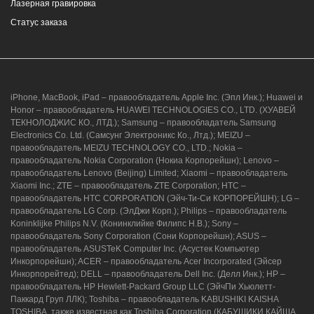
Лазерная гравировка
Статус заказа
iPhone, MacBook, iPad – правообладатель Apple Inc. (Эпл Инк.); Huawei и
Honor – правообладатель HUAWEI TECHNOLOGIES CO., LTD. (ХУАВЕЙ
ТЕКНОЛОДЖИС КО., ЛТД.); Samsung – правообладатель Samsung
Electronics Co. Ltd. (Самсунг Электроникс Ко., Лтд.); MEIZU –
правообладатель MEIZU TECHNOLOGY CO., LTD.; Nokia –
правообладатель Nokia Corporation (Нокиа Корпорейшн); Lenovo –
правообладатель Lenovo (Beijing) Limited; Xiaomi – правообладатель
Xiaomi Inc.; ZTE – правообладатель ZTE Corporation; HTC –
правообладатель HTC CORPORATION (Эйч-Ти-Си КОРПОРЕЙШН); LG –
правообладатель LG Corp. (ЭлДжи Корп.); Philips – правообладатель
Koninklijke Philips N.V. (Конинклийке Филипс Н.В.); Sony –
правообладатель Sony Corporation (Сони Корпорейшн); ASUS –
правообладатель ASUSTeK Computer Inc. (Асустек Компьютер
Инкорпорейшн); ACER – правообладатель Acer Incorporated (Эйсер
Инкорпорейтед); DELL – правообладатель Dell Inc. (Делл Инк.); HP –
правообладатель HP Hewlett-Packard Group LLC (ЭйчПи Хьюлетт-
Паккард Груп ЛЛК); Toshiba – правообладатель KABUSHIKI KAISHA
TOSHIBA, также известная как Toshiba Corporation (КАБУШИКИ КАЙША