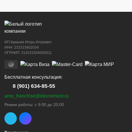
ИП Кукания Игорь Игоревич
ИНН: 231515602034
ОГРНИП: 314231504500011
Бесплатная консультация:
8 (901) 634-85-55
amo_franchise@idocremont.ru
Режим работы: с 9:00 до 20:00