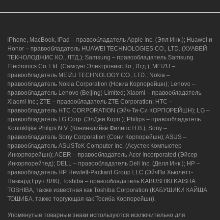
iPhone, MacBook, iPad – правообладатель Apple Inc. (Эпл Инк.); Huawei и
Honor – правообладатель HUAWEI TECHNOLOGIES CO., LTD. (ХУАВЕЙ
ТЕКНОЛОДЖИС КО., ЛТД.); Samsung – правообладатель Samsung
Electronics Co. Ltd. (Самсунг Электроникс Ко., Лтд.); MEIZU –
правообладатель MEIZU TECHNOLOGY CO., LTD.; Nokia –
правообладатель Nokia Corporation (Нокиа Корпорейшн); Lenovo –
правообладатель Lenovo (Beijing) Limited; Xiaomi – правообладатель
Xiaomi Inc.; ZTE – правообладатель ZTE Corporation; HTC –
правообладатель HTC CORPORATION (Эйч-Ти-Си КОРПОРЕЙШН); LG –
правообладатель LG Corp. (ЭлДжи Корп.); Philips – правообладатель
Koninklijke Philips N.V. (Конинклийке Филипс Н.В.); Sony –
правообладатель Sony Corporation (Сони Корпорейшн); ASUS –
правообладатель ASUSTeK Computer Inc. (Асустек Компьютер
Инкорпорейшн); ACER – правообладатель Acer Incorporated (Эйсер
Инкорпорейтед); DELL – правообладатель Dell Inc. (Делл Инк.); HP –
правообладатель HP Hewlett-Packard Group LLC (ЭйчПи Хьюлетт-
Паккард Груп ЛЛК); Toshiba – правообладатель KABUSHIKI KAISHA
TOSHIBA, также известная как Toshiba Corporation (КАБУШИКИ КАЙША
ТОШИБА, также торгующая как Тосиба Корпорейшн).
Упомянутые товарные знаки используются исключительно для