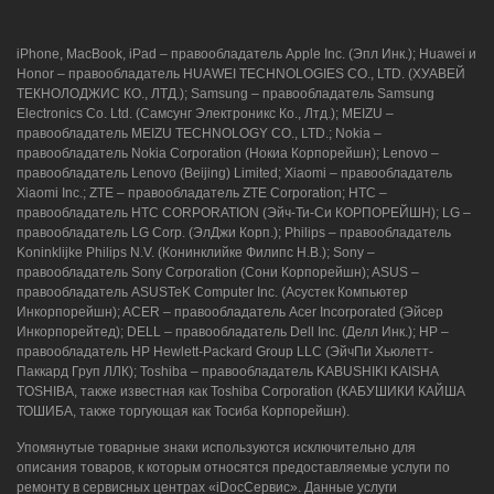
iPhone, MacBook, iPad – правообладатель Apple Inc. (Эпл Инк.); Huawei и
Honor – правообладатель HUAWEI TECHNOLOGIES CO., LTD. (ХУАВЕЙ
ТЕКНОЛОДЖИС КО., ЛТД.); Samsung – правообладатель Samsung
Electronics Co. Ltd. (Самсунг Электроникс Ко., Лтд.); MEIZU –
правообладатель MEIZU TECHNOLOGY CO., LTD.; Nokia –
правообладатель Nokia Corporation (Нокиа Корпорейшн); Lenovo –
правообладатель Lenovo (Beijing) Limited; Xiaomi – правообладатель
Xiaomi Inc.; ZTE – правообладатель ZTE Corporation; HTC –
правообладатель HTC CORPORATION (Эйч-Ти-Си КОРПОРЕЙШН); LG –
правообладатель LG Corp. (ЭлДжи Корп.); Philips – правообладатель
Koninklijke Philips N.V. (Конинклийке Филипс Н.В.); Sony –
правообладатель Sony Corporation (Сони Корпорейшн); ASUS –
правообладатель ASUSTeK Computer Inc. (Асустек Компьютер
Инкорпорейшн); ACER – правообладатель Acer Incorporated (Эйсер
Инкорпорейтед); DELL – правообладатель Dell Inc. (Делл Инк.); HP –
правообладатель HP Hewlett-Packard Group LLC (ЭйчПи Хьюлетт-
Паккард Груп ЛЛК); Toshiba – правообладатель KABUSHIKI KAISHA
TOSHIBA, также известная как Toshiba Corporation (КАБУШИКИ КАЙША
ТОШИБА, также торгующая как Тосиба Корпорейшн).
Упомянутые товарные знаки используются исключительно для
описания товаров, к которым относятся предоставляемые услуги по
ремонту в сервисных центрах «iDocСервис». Данные услуги