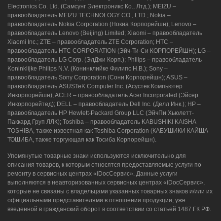
Electronics Co. Ltd. (Самсунг Электроникс Ко., Лтд.); MEIZU –
правообладатель MEIZU TECHNOLOGY CO., LTD.; Nokia –
правообладатель Nokia Corporation (Нокиа Корпорейшн); Lenovo –
правообладатель Lenovo (Beijing) Limited; Xiaomi – правообладатель
Xiaomi Inc.; ZTE – правообладатель ZTE Corporation; HTC –
правообладатель HTC CORPORATION (Эйч-Ти-Си КОРПОРЕЙШН); LG –
правообладатель LG Corp. (ЭлДжи Корп.); Philips – правообладатель
Koninklijke Philips N.V. (Конинклийке Филипс Н.В.); Sony –
правообладатель Sony Corporation (Сони Корпорейшн); ASUS –
правообладатель ASUSTeK Computer Inc. (Асустек Компьютер
Инкорпорейшн); ACER – правообладатель Acer Incorporated (Эйсер
Инкорпорейтед); DELL – правообладатель Dell Inc. (Делл Инк.); HP –
правообладатель HP Hewlett-Packard Group LLC (ЭйчПи Хьюлетт-
Паккард Груп ЛЛК); Toshiba – правообладатель KABUSHIKI KAISHA
TOSHIBA, также известная как Toshiba Corporation (КАБУШИКИ КАЙША
ТОШИБА, также торгующая как Тосиба Корпорейшн).
Упомянутые товарные знаки используются исключительно для
описания товаров, к которым относятся предоставляемые услуги по
ремонту в сервисных центрах «iDocСервис». Данные услуги
выполняются в неавторизованных сервисных центрах «iDocСервис»,
которые не связаны с владельцами указанных товарных знаков и/или их
официальными представителями в отношении продукции, уже
введенной в гражданский оборот в соответствии со статьей 1487 ГК РФ.