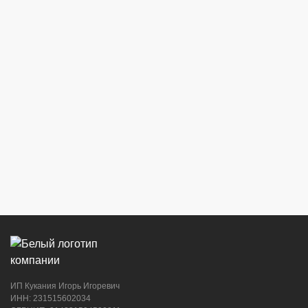
ИП Кукания Игорь Игоревич
ИНН: 231515602034